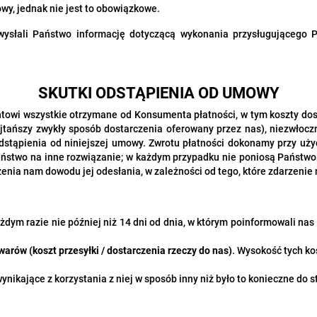
y, jednak nie jest to obowiązkowe.
 wysłali Państwo informację dotyczącą wykonania przysługującego
SKUTKI ODSTĄPIENIA OD UMOWY
owi wszystkie otrzymane od Konsumenta płatności, w tym koszty dost
ańszy zwykły sposób dostarczenia oferowany przez nas), niezwłoczni
stąpienia od niniejszej umowy. Zwrotu płatności dokonamy przy użyc
ę Państwo na inne rozwiązanie; w każdym przypadku nie poniosą Państ
enia nam dowodu jej odesłania, w zależności od tego, które zdarzenie 
żdym razie nie później niż 14 dni od dnia, w którym poinformowali na
arów (koszt przesyłki / dostarczenia rzeczy do nas)
. Wysokość tych k
ikające z korzystania z niej w sposób inny niż było to konieczne do s