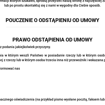
formacji których szukałeś, spróbuj przejrzeć naszą stronę z najczęściej
lub po prostu skontaktuj się z nami w wygodny dla Ciebie sposób.
POUCZENIE O ODSTĄPIENIU OD UMOWY
PRAWO ODSTĄPIENIA OD UMOWY
 podania jakiejkolwiek przyczyny.
ia w którym weszli Państwo w posiadanie rzeczy lub w którym osoba
j z rzeczy lub w którym osoba trzecia inna niż przewoźnik i wskazana 
nformować nas
znacznego oświadczenia (na przykład pismo wysłane pocztą, faksem lub 