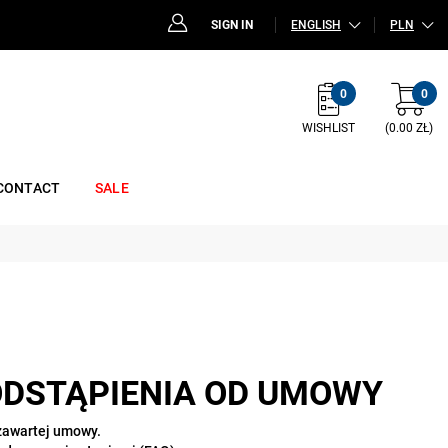
SIGN IN
ENGLISH
PLN
0
0
WISHLIST
(0.00 ZŁ)
CONTACT
SALE
ODSTĄPIENIA OD UMOWY
 zawartej umowy.