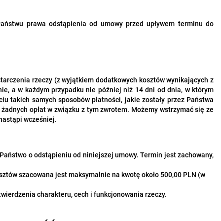
 Państwu prawa odstąpienia od umowy przed upływem terminu do
arczenia rzeczy (z wyjątkiem dodatkowych kosztów wynikających z
e, a w każdym przypadku nie później niż 14 dni od dnia, w którym
iu takich samych sposobów płatności, jakie zostały przez Państwa
wo żadnych opłat w związku z tym zwrotem. Możemy wstrzymać się ze
nastąpi wcześniej.
s Państwo o odstąpieniu od niniejszej umowy. Termin jest zachowany,
osztów szacowana jest maksymalnie na kwotę około 500,00 PLN (w
twierdzenia charakteru, cech i funkcjonowania rzeczy.