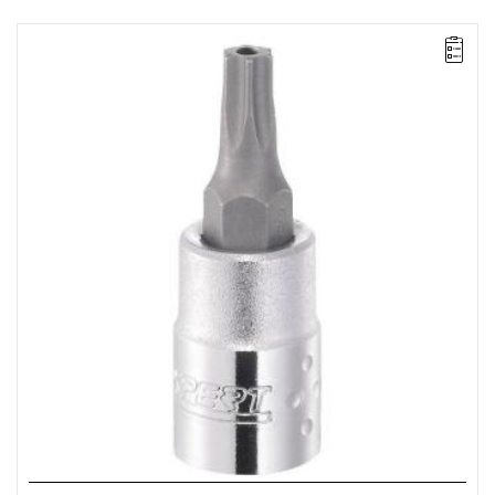
• Rozmiar: TT15
• L: 33 mm
• ⧠ 1/4"
• Waga: 0,017 kg
• Stal chromowo-wanadowa.
• Wykończenie: chrom błyszczący.
• ISO 1174-1