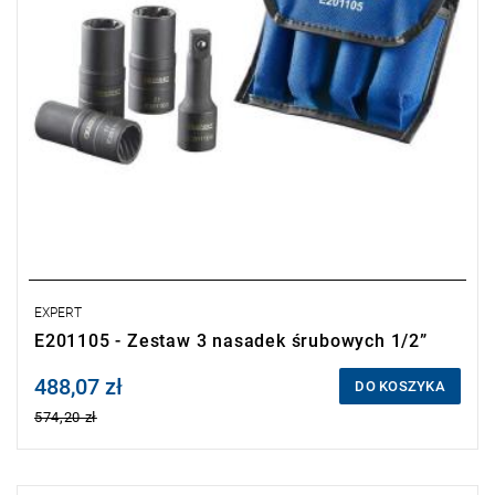
- Nasadka udarowa 1/2” 19 mm
- Nasadka udarowa 1/2” 21 mm
- Łącznik 1/2” do nasadek.
• Opakowanie: saszetka.
EXPERT
E201105 - Zestaw 3 nasadek śrubowych 1/2”
488,07 zł
Price tax included
DO KOSZYKA
574,20 zł