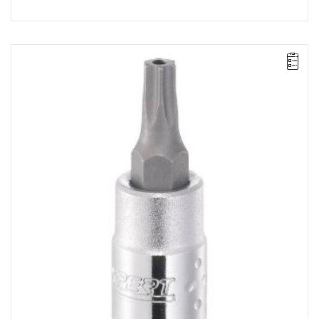
• Rozmiar: TT40
• L: 33 mm
• ⧠ 1/4"
• Waga: 0,018 kg
• Stal chromowo-wanadowa.
• Wykończenie: chrom błyszczący.
• ISO 1174-1