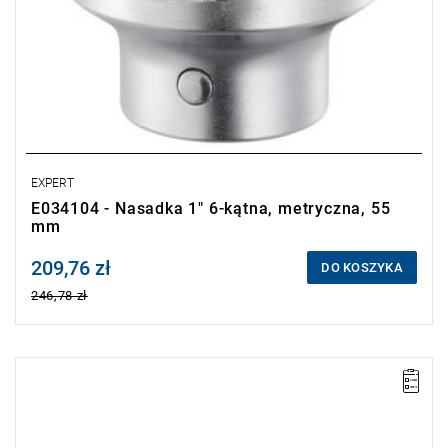
EXPERT
E034104 - Nasadka 1" 6-kątna, metryczna, 55
mm
209,76 zł
Price tax included
DO KOSZYKA
246,78 zł
• L: 200 mm
• Waga: 0.112 kg