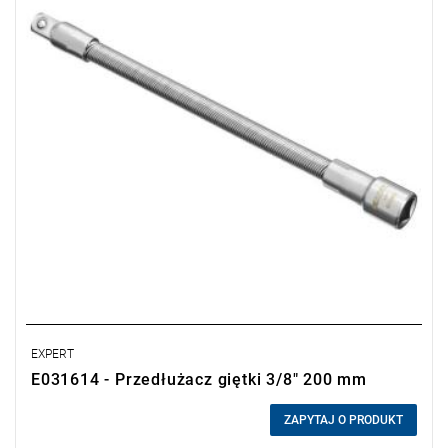
EXPERT
E031614 - Przedłużacz giętki 3/8" 200 mm
0,00 zł
Price tax included
ZAPYTAJ O PRODUKT