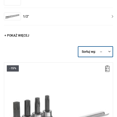
1/2"
+ POKAŻ WIĘCEJ
--
Sortuj wg:
-15%
• Zakres zestawu: T40 - T55
• Ilość elementów: 4
• Waga: 0,15 kg
• Zestaw zawiera:
- Nasadki trzpieniowe Torx® 3/8": T40-T45-T50-T55.
- Dostarczane na szynie metalowej.