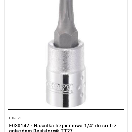
• L: 33 mm
• ⧠ 1/4"
• Waga: 0,018 kg
• Stal chromowo-wanadowa.
• Wykończenie: chrom błyszczący.
• ISO 1174-1
EXPERT
E030147 - Nasadka trzpieniowa 1/4" do śrub z
gniazdem Resistorx® TT27