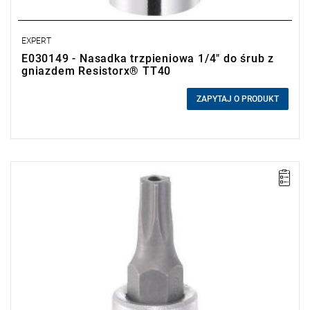
EXPERT
E030149 - Nasadka trzpieniowa 1/4" do śrub z
gniazdem Resistorx® TT40
0,00 zł
Price tax included
ZAPYTAJ O PRODUKT
• Rozmiar: TT30
• L: 33 mm
• ⧠ 1/4"
• Waga: 0,018 kg
• Stal chromowo-wanadowa.
• Wykończenie: chrom błyszczący.
• ISO 1174-1