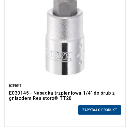
EXPERT
E030145 - Nasadka trzpieniowa 1/4" do śrub z
gniazdem Resistorx® TT20
0,00 zł
Price tax included
ZAPYTAJ O PRODUKT