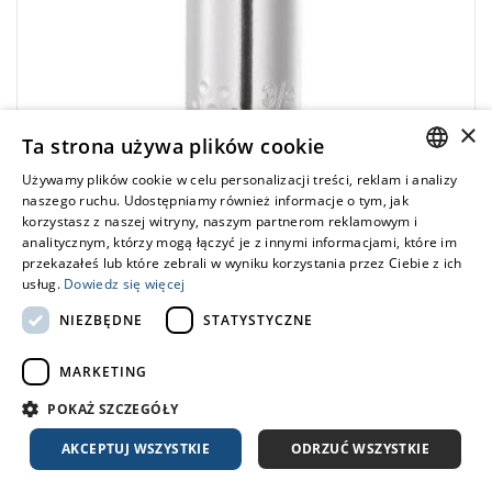
×
Ta strona używa plików cookie
Używamy plików cookie w celu personalizacji treści, reklam i analizy
POLISH
naszego ruchu. Udostępniamy również informacje o tym, jak
EXPERT
korzystasz z naszej witryny, naszym partnerom reklamowym i
ENGLISH
E113768 - Nasadka długa 1/4" 12-kątna, calowa
analitycznym, którzy mogą łączyć je z innymi informacjami, które im
9/32"
przekazałeś lub które zebrali w wyniku korzystania przez Ciebie z ich
usług.
Dowiedz się więcej
0,00 zł
Price tax included
ZAPYTAJ O PRODUKT
NIEZBĘDNE
STATYSTYCZNE
MARKETING
POKAŻ SZCZEGÓŁY
•
A: 9/16"
AKCEPTUJ WSZYSTKIE
ODRZUĆ WSZYSTKIE
• L: 49,5 mm
• D: 19,6 mm
• ⧠ 1/4”