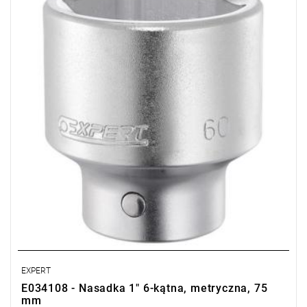
• Zatrzask bezpieczeństwa.
• Wykończenie: chromowane, matowe.
• Do narzędzi ręcznych.
• L: 97 mm
• Waga: 2.261 kg
• ISO 2725-1 - DIN 3124 - ISO 1174-1 - ISO 1711-1 - ISO 691
EXPERT
E034108 - Nasadka 1" 6-kątna, metryczna, 75
mm