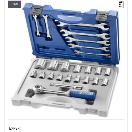
-15%
• Elementów: 25
• Waga 3,9 kg
• Nasadki 1/2" 6-kątne: 8-9-10-11-12-13-14-16-17-18-19-21-
24-27-30-32 mm.
• Klucze płaskie metryczne: 6x7 - 8x9 - 10x11 - 12x13 - 14x15 -
16x17 - 18x19 mm.
• 1 grzechotka 1/2" z główką okrągłą.
• 1 przedłużacz 1/2": 130 mm.
EXPERT