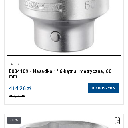
EXPERT
E034109 - Nasadka 1" 6-kątna, metryczna, 80
mm
414,26 zł
Price tax included
DO KOSZYKA
487,37 zł
-15%
• Stal chromowo-wanadowa.
• Przycisk szybkiego odblokowania.