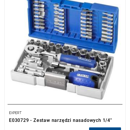
• 8 Końcówek do śrub z gniazdem 6-kątnym
• 7 Końcówek TORX®
• 3 Końcówki Resistorx®
• 4 Końcówki do śrub płaskich
• 5 Końcówek Phillips®
• 5 Końcówek Pozidriv®
• Przegub uniwersalny 1/4"
• Nasadka 1/4" z uchwytem do końcówek 1/4"
• Rękojeść z trzpieniem 1/4''
• 2 Przedłużacze 1/4''
• Grzechotka 1/4"
EXPERT
E030729 - Zestaw narzędzi nasadowych 1/4"