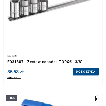
EXPERT
E031807 - Zestaw nasadek TORX®, 3/8"
85,53 zł
Price tax included
DO KOSZYKA
100,62 zł
-15%
• Liczba elementów: 48
• 10 nasadek 6-kątnych