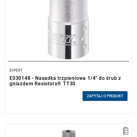
EXPERT
E030148 - Nasadka trzpieniowa 1/4" do śrub z
gniazdem Resistorx® TT30
0,00 zł
Price tax included
ZAPYTAJ O PRODUKT
• Rozmiar: TT27