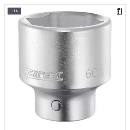
-15%
• Stal chromowo-wanadowa.
• Przycisk szybkiego odblokowania.
• Zatrzask bezpieczeństwa.
• Wykończenie: chromowane, matowe.
• Do narzędzi ręcznych.
• L: 84 mm
• Waga: 1.432 kg
• ISO 2725-1 - DIN 3124 - ISO 1174-1 - ISO 1711-1 - ISO 691