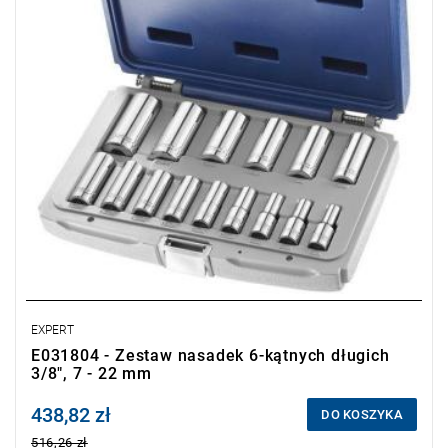
EXPERT
E031804 - Zestaw nasadek 6-kątnych długich
3/8", 7 - 22 mm
438,82 zł
Price tax included
DO KOSZYKA
516,26 zł