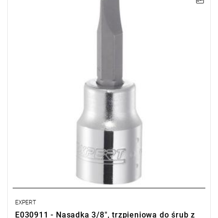
UWAGA: Produkt wycofany ze sprzedaży przez producenta.
Proponowany zamiennik: JS.7T facom.
• L: 50 mm
• Waga: 0.043 kg
EXPERT
E030911 - Nasadka 3/8", trzpieniowa do śrub z