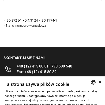
• ISO 2725-1 - DIN3124 - ISO 1174-1
• Stal chromowo-wanadowa.
SKONTAKTUJ SIĘ Z NAMI.
+48 (12) 415 80 81 | 790 680 540
Fax: +48 (12) 415 80 39
×
kontakt@im-narzedzia.pl
Ta strona używa plików cookie
Używamy plików cookie w celu personalizacji treści, reklam i analizy
POLISH
INFORMACJE
naszego ruchu. Udostępniamy również informacje o tym, jak
korzystasz z naszej witryny, naszym partnerom reklamowym i
ENGLISH
analitycznym, którzy mogą łączyć je z innymi informacjami, które im