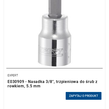
EXPERT
E030909 - Nasadka 3/8", trzpieniowa do śrub z
rowkiem, 5.5 mm
0,00 zł
Price tax included
ZAPYTAJ O PRODUKT