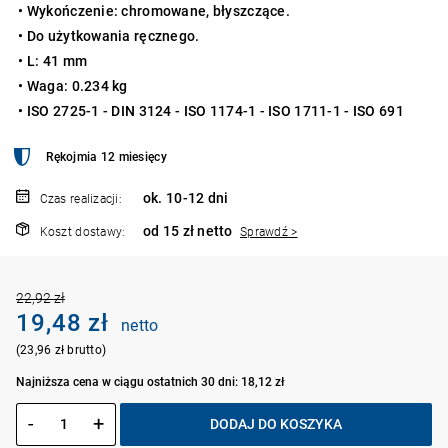
• Wykończenie: chromowane, błyszczące.
• Do użytkowania ręcznego.
• L: 41 mm
• Waga: 0.234 kg
• ISO 2725-1 - DIN 3124 - ISO 1174-1 - ISO 1711-1 - ISO 691
Rękojmia 12 miesięcy
ok. 10-12 dni
Czas realizacji:
od 15 zł netto
Koszt dostawy:
Sprawdź >
22,92 zł
19,48 zł
netto
(23,96 zł brutto)
Najniższa cena w ciągu ostatnich 30 dni: 18,12 zł
-
+
DODAJ DO KOSZYKA