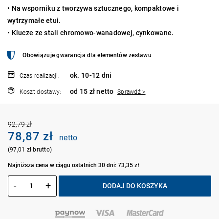
• Na wsporniku z tworzywa sztucznego, kompaktowe i
wytrzymałe etui.
• Klucze ze stali chromowo-wanadowej, cynkowane.
Obowiązuje gwarancja dla elementów zestawu
ok. 10-12 dni
Czas realizacji:
od 15 zł netto
Koszt dostawy:
Sprawdź >
92,79 zł
78,87 zł
netto
(97,01 zł brutto)
Najniższa cena w ciągu ostatnich 30 dni: 73,35 zł
-
+
DODAJ DO KOSZYKA