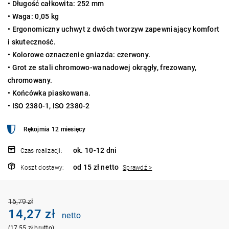
• Długość całkowita: 252 mm
• Waga: 0,05 kg
• Ergonomiczny uchwyt z dwóch tworzyw zapewniający komfort
i skuteczność.
• Kolorowe oznaczenie gniazda: czerwony.
• Grot ze stali chromowo-wanadowej okrągły, frezowany,
chromowany.
• Końcówka piaskowana.
• ISO 2380-1, ISO 2380-2
Rękojmia 12 miesięcy
ok. 10-12 dni
Czas realizacji:
od 15 zł netto
Koszt dostawy:
Sprawdź >
16,79 zł
14,27 zł
netto
(17,55 zł brutto)