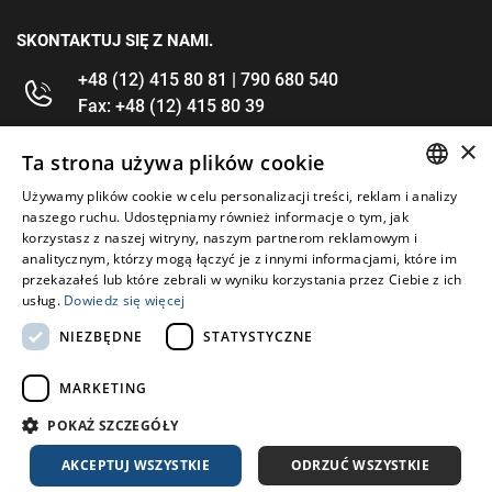
SKONTAKTUJ SIĘ Z NAMI.
+48 (12) 415 80 81 | 790 680 540
Fax: +48 (12) 415 80 39
×
kontakt@im-narzedzia.pl
Ta strona używa plików cookie
Używamy plików cookie w celu personalizacji treści, reklam i analizy
POLISH
INFORMACJE
naszego ruchu. Udostępniamy również informacje o tym, jak
korzystasz z naszej witryny, naszym partnerom reklamowym i
ENGLISH
analitycznym, którzy mogą łączyć je z innymi informacjami, które im
OFERTA
przekazałeś lub które zebrali w wyniku korzystania przez Ciebie z ich
usług.
Dowiedz się więcej
MOJE KONTO
NIEZBĘDNE
STATYSTYCZNE
OBSERWUJ NAS
MARKETING
POKAŻ SZCZEGÓŁY
AKCEPTUJ WSZYSTKIE
ODRZUĆ WSZYSTKIE
Copyright 2026: IM Kraków
Created by: Waynet