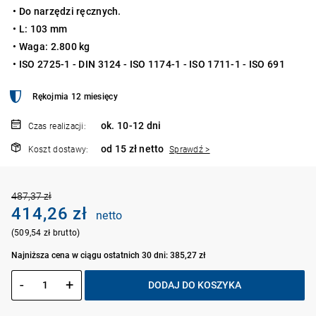
• Do narzędzi ręcznych.
• L: 103 mm
• Waga: 2.800 kg
• ISO 2725-1 - DIN 3124 - ISO 1174-1 - ISO 1711-1 - ISO 691
Rękojmia 12 miesięcy
ok. 10-12 dni
Czas realizacji:
od 15 zł netto
Koszt dostawy:
Sprawdź >
487,37 zł
414,26 zł
netto
(509,54 zł brutto)
Najniższa cena w ciągu ostatnich 30 dni: 385,27 zł
-
+
DODAJ DO KOSZYKA