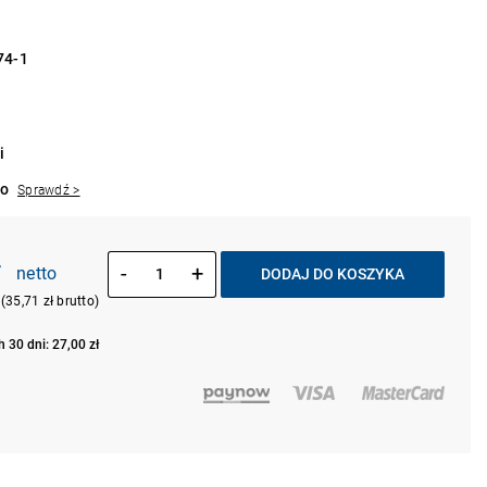
74-1
i
to
Sprawdź >
ł
-
+
netto
DODAJ DO KOSZYKA
(35,71 zł brutto)
 30 dni: 27,00 zł