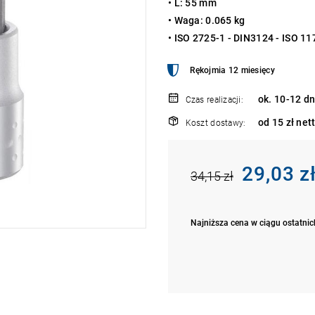
• L: 55 mm
• Waga: 0.065 kg
• ISO 2725-1 - DIN3124 - ISO 11
Rękojmia 12 miesięcy
ok. 10-12 dn
Czas realizacji:
od 15 zł net
Koszt dostawy:
29,03 z
34,15 zł
Najniższa cena w ciągu ostatnich