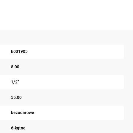
E031905
8.00
1/2"
55.00
bezudarowe
6-kątne