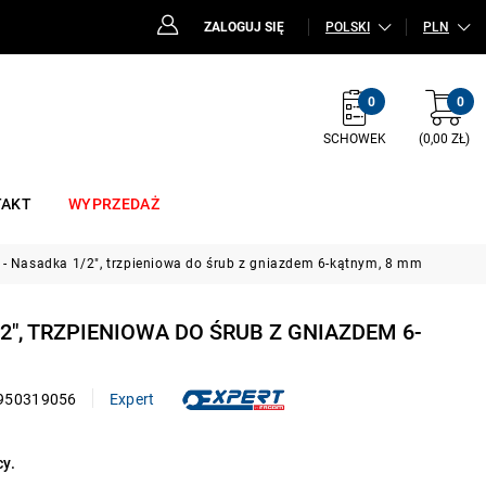
ZALOGUJ SIĘ
POLSKI
PLN
0
0
SCHOWEK
(0,00 ZŁ)
TAKT
WYPRZEDAŻ
- Nasadka 1/2", trzpieniowa do śrub z gniazdem 6-kątnym, 8 mm
/2", TRZPIENIOWA DO ŚRUB Z GNIAZDEM 6-
950319056
Expert
cy.