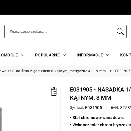
ROMOCJE
POPULARNE
INFORMACJE
KON
iowe 1/2" do śrub z gniazdem 6-kątnym, metryczne 4 - 19 mm
E031905 
E031905 - NASADKA 1
KĄTNYM, 8 MM
Symbol:
E031905
EAN:
3258
• Stal chromowo-wanadowa.
• Wykończenie: chrom błyszczą