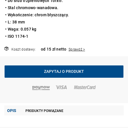
• Do śrub trzpieniowych Torx®.
• Stal chromowo-wanadowa.
• Wykończenie: chrom błyszczący.
• L: 38 mm
• Waga: 0.057 kg
• ISO 1174-1
od 15 zł netto
Koszt dostawy:
Sprawdź >
ZAPYTAJ O PRODUKT
OPIS
PRODUKTY POWIĄZANE