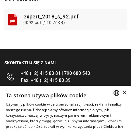
expert_2018_s_92.pdf
0092.pdf (110.76KB)
SKONTAKTUJ SIĘ Z NAMI.
+48 (12) 415 80 81 | 790 680 540
Fax: +48 (12) 415 80 39
×
kontakt@im-narzedzia.pl
Ta strona używa plików cookie
Używamy plików cookie w celu personalizacji treści, reklam i analizy
POLISH
INFORMACJE
naszego ruchu. Udostępniamy również informacje o tym, jak
korzystasz z naszej witryny, naszym partnerom reklamowym i
ENGLISH
analitycznym, którzy mogą łączyć je z innymi informacjami, które im
OFERTA
przekazałeś lub które zebrali w wyniku korzystania przez Ciebie z ich