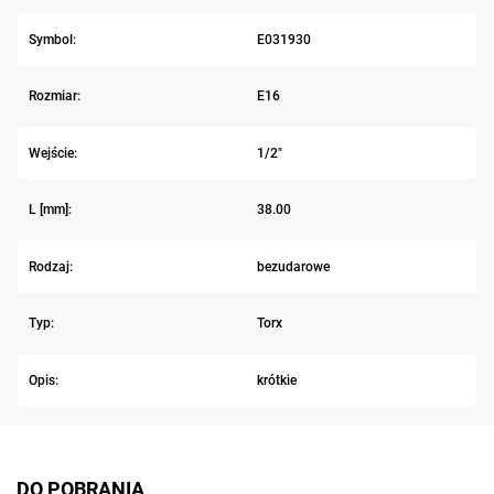
Symbol:
E031930
Rozmiar:
E16
Wejście:
1/2"
L [mm]:
38.00
Rodzaj:
bezudarowe
Typ:
Torx
Opis:
krótkie
DO POBRANIA