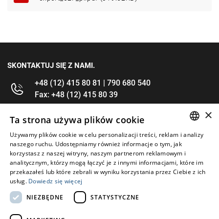
SKONTAKTUJ SIĘ Z NAMI.
+48 (12) 415 80 81 | 790 680 540
Fax: +48 (12) 415 80 39
×
kontakt@im-narzedzia.pl
Ta strona używa plików cookie
Używamy plików cookie w celu personalizacji treści, reklam i analizy
POLISH
INFORMACJE
naszego ruchu. Udostępniamy również informacje o tym, jak
korzystasz z naszej witryny, naszym partnerom reklamowym i
ENGLISH
analitycznym, którzy mogą łączyć je z innymi informacjami, które im
OFERTA
przekazałeś lub które zebrali w wyniku korzystania przez Ciebie z ich
usług.
Dowiedz się więcej
MOJE KONTO
NIEZBĘDNE
STATYSTYCZNE
OBSERWUJ NAS