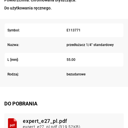
Do użytkowania ręcznego.
Symbol:
E113771
Nazwa:
przedłużacz 1/4'' standardowy
L [mm]:
55.00
Rodzaj:
bezudarowe
DO POBRANIA
expert_e27_pl.pdf
expert_e27_pl.pdf (319.52KB)