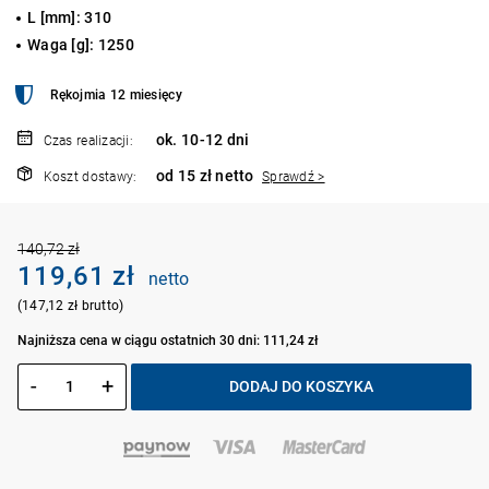
L [mm]: 310
Waga [g]: 1250
Rękojmia 12 miesięcy
ok. 10-12 dni
Czas realizacji:
od 15 zł netto
Koszt dostawy:
Sprawdź >
140,72 zł
119,61 zł
netto
(147,12 zł brutto)
Najniższa cena w ciągu ostatnich 30 dni: 111,24 zł
-
+
DODAJ DO KOSZYKA