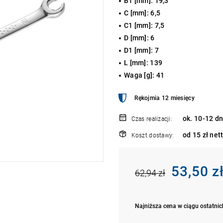
B1 [mm]: 19,3
C [mm]: 6,5
C1 [mm]: 7,5
D [mm]: 6
D1 [mm]: 7
L [mm]: 139
Waga [g]: 41
Rękojmia 12 miesięcy
ok. 10-12 dn
Czas realizacji:
od 15 zł net
Koszt dostawy:
53,50 z
62,94 zł
Najniższa cena w ciągu ostatnich