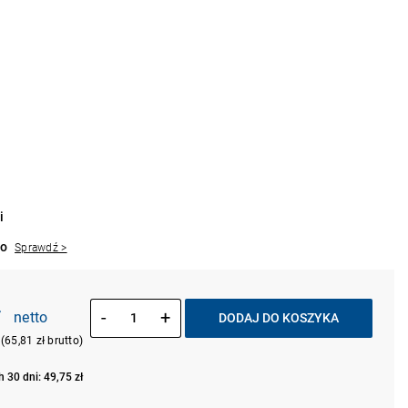
i
to
Sprawdź >
ł
-
+
netto
DODAJ DO KOSZYKA
(65,81 zł brutto)
 30 dni: 49,75 zł