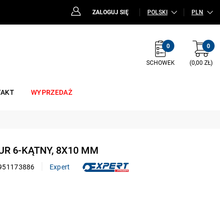
ZALOGUJ SIĘ
POLSKI
PLN
0
0
SCHOWEK
(0,00 ZŁ)
TAKT
WYPRZEDAŻ
RUR 6-KĄTNY, 8X10 MM
951173886
Expert