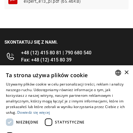
expert_e13_pl.pdf (65.46KB)
SKONTAKTUJ SIĘ Z NAMI.
+48 (12) 415 80 81 | 790 680 540
Fax: +48 (12) 415 80 39
×
kontakt@im-narzedzia.pl
Ta strona używa plików cookie
Używamy plików cookie w celu personalizacji treści, reklam i analizy
POLISH
INFORMACJE
naszego ruchu. Udostępniamy również informacje o tym, jak
korzystasz z naszej witryny, naszym partnerom reklamowym i
ENGLISH
analitycznym, którzy mogą łączyć je z innymi informacjami, które im
OFERTA
przekazałeś lub które zebrali w wyniku korzystania przez Ciebie z ich
usług.
Dowiedz się więcej
MOJE KONTO
NIEZBĘDNE
STATYSTYCZNE
OBSERWUJ NAS