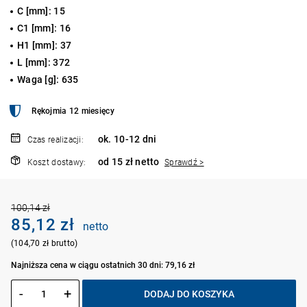
C [mm]: 15
C1 [mm]: 16
H1 [mm]: 37
L [mm]: 372
Waga [g]: 635
Rękojmia 12 miesięcy
ok. 10-12 dni
Czas realizacji:
od 15 zł netto
Koszt dostawy:
Sprawdź >
100,14 zł
85,12 zł
netto
(104,70 zł brutto)
Najniższa cena w ciągu ostatnich 30 dni: 79,16 zł
-
+
DODAJ DO KOSZYKA