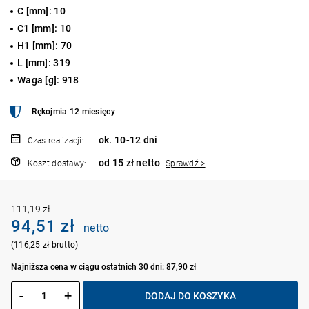
C [mm]: 10
C1 [mm]: 10
H1 [mm]: 70
L [mm]: 319
Waga [g]: 918
Rękojmia 12 miesięcy
ok. 10-12 dni
Czas realizacji:
od 15 zł netto
Koszt dostawy:
Sprawdź >
111,19 zł
94,51 zł
netto
(116,25 zł brutto)
Najniższa cena w ciągu ostatnich 30 dni: 87,90 zł
-
+
DODAJ DO KOSZYKA