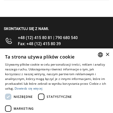
SKONTAKTUJ SIĘ Z NAMI.
+48 (12) 415 80 81 | 790 680 540
Fax: +48 (12) 415 80 39
×
kontakt@im-narzedzia.pl
Ta strona używa plików cookie
Używamy plików cookie w celu personalizacji treści, reklam i analizy
POLISH
INFORMACJE
naszego ruchu. Udostępniamy również informacje o tym, jak
korzystasz z naszej witryny, naszym partnerom reklamowym i
ENGLISH
analitycznym, którzy mogą łączyć je z innymi informacjami, które im
OFERTA
przekazałeś lub które zebrali w wyniku korzystania przez Ciebie z ich
usług.
Dowiedz się więcej
MOJE KONTO
NIEZBĘDNE
STATYSTYCZNE
OBSERWUJ NAS
MARKETING