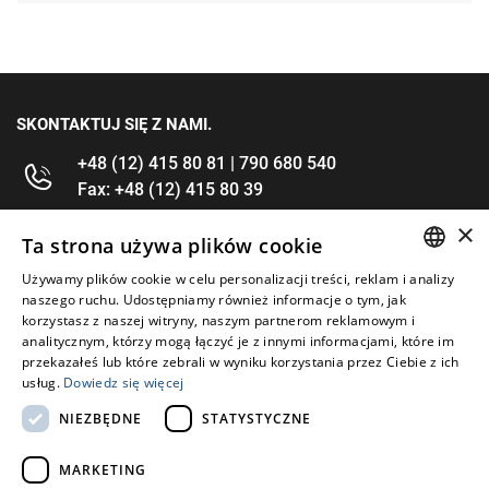
SKONTAKTUJ SIĘ Z NAMI.
+48 (12) 415 80 81 | 790 680 540
Fax: +48 (12) 415 80 39
×
kontakt@im-narzedzia.pl
Ta strona używa plików cookie
Używamy plików cookie w celu personalizacji treści, reklam i analizy
POLISH
INFORMACJE
naszego ruchu. Udostępniamy również informacje o tym, jak
korzystasz z naszej witryny, naszym partnerom reklamowym i
ENGLISH
analitycznym, którzy mogą łączyć je z innymi informacjami, które im
OFERTA
przekazałeś lub które zebrali w wyniku korzystania przez Ciebie z ich
usług.
Dowiedz się więcej
MOJE KONTO
NIEZBĘDNE
STATYSTYCZNE
OBSERWUJ NAS
MARKETING