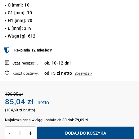
C [mm]: 10
C1 [mm]: 10
H1 [mm]: 70
L [mm]: 319
Waga [g]: 612
Rękojmia 12 miesięcy
ok. 10-12 dni
Czas realizacji:
od 15 zł netto
Koszt dostawy:
Sprawdź >
100,05 zł
85,04 zł
netto
(104,60 zł brutto)
Najniższa cena w ciągu ostatnich 30 dni: 79,09 zł
-
+
DODAJ DO KOSZYKA