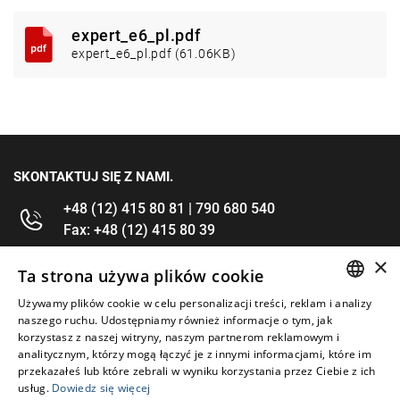
expert_e6_pl.pdf
expert_e6_pl.pdf (61.06KB)
SKONTAKTUJ SIĘ Z NAMI.
+48 (12) 415 80 81 | 790 680 540
Fax: +48 (12) 415 80 39
×
kontakt@im-narzedzia.pl
Ta strona używa plików cookie
Używamy plików cookie w celu personalizacji treści, reklam i analizy
POLISH
INFORMACJE
naszego ruchu. Udostępniamy również informacje o tym, jak
korzystasz z naszej witryny, naszym partnerom reklamowym i
ENGLISH
analitycznym, którzy mogą łączyć je z innymi informacjami, które im
OFERTA
przekazałeś lub które zebrali w wyniku korzystania przez Ciebie z ich
usług.
Dowiedz się więcej
MOJE KONTO