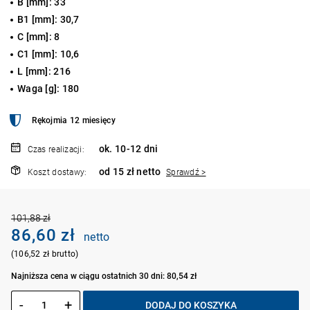
B [mm]: 33
B1 [mm]: 30,7
C [mm]: 8
C1 [mm]: 10,6
L [mm]: 216
Waga [g]: 180
Rękojmia 12 miesięcy
ok. 10-12 dni
Czas realizacji:
od 15 zł netto
Koszt dostawy:
Sprawdź >
101,88 zł
86,60 zł
netto
(106,52 zł brutto)
Najniższa cena w ciągu ostatnich 30 dni: 80,54 zł
-
+
DODAJ DO KOSZYKA