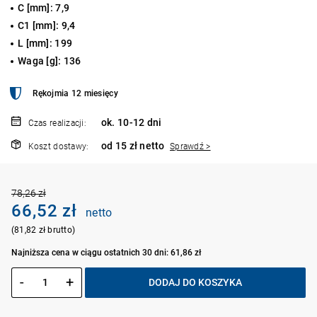
C [mm]: 7,9
C1 [mm]: 9,4
L [mm]: 199
Waga [g]: 136
Rękojmia 12 miesięcy
ok. 10-12 dni
Czas realizacji:
od 15 zł netto
Koszt dostawy:
Sprawdź >
78,26 zł
66,52 zł
netto
(81,82 zł brutto)
Najniższa cena w ciągu ostatnich 30 dni: 61,86 zł
-
+
DODAJ DO KOSZYKA