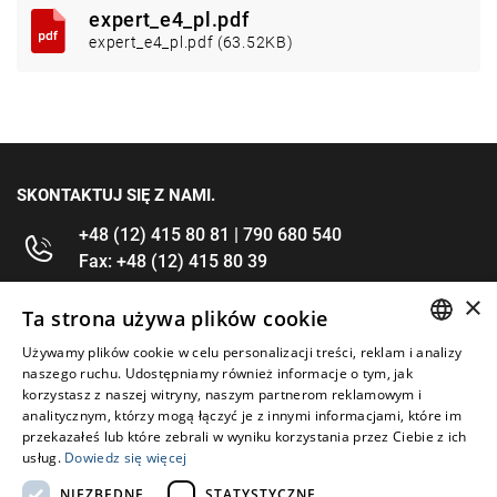
expert_e4_pl.pdf
expert_e4_pl.pdf (63.52KB)
SKONTAKTUJ SIĘ Z NAMI.
+48 (12) 415 80 81 | 790 680 540
Fax: +48 (12) 415 80 39
×
kontakt@im-narzedzia.pl
Ta strona używa plików cookie
Używamy plików cookie w celu personalizacji treści, reklam i analizy
POLISH
INFORMACJE
naszego ruchu. Udostępniamy również informacje o tym, jak
korzystasz z naszej witryny, naszym partnerom reklamowym i
ENGLISH
analitycznym, którzy mogą łączyć je z innymi informacjami, które im
OFERTA
przekazałeś lub które zebrali w wyniku korzystania przez Ciebie z ich
usług.
Dowiedz się więcej
MOJE KONTO
NIEZBĘDNE
STATYSTYCZNE