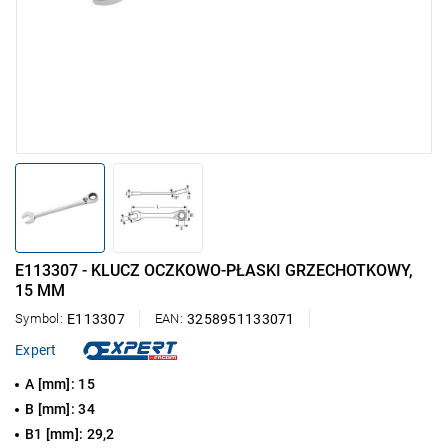
E113307 - KLUCZ OCZKOWO-PŁASKI GRZECHOTKOWY,
15 MM
Symbol:
E113307
EAN:
3258951133071
Expert
A [mm]: 15
B [mm]: 34
B1 [mm]: 29,2